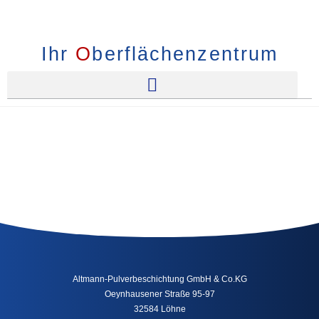
Ihr
O
berflächenzentrum
Altmann-Pulverbeschichtung GmbH & Co.KG
Oeynhausener Straße 95-97
32584 Löhne