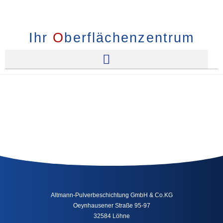
Ihr
O
berflächenzentrum
Altmann-Pulverbeschichtung GmbH & Co.KG
Oeynhausener Straße 95-97
32584 Löhne